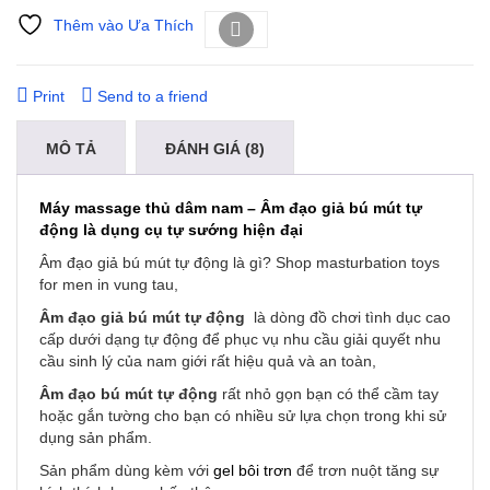
Thêm vào Ưa Thích
So sánh
Print
Send to a friend
MÔ TẢ
ĐÁNH GIÁ (8)
Máy massage thủ dâm nam – Âm đạo giả bú mút tự
động là dụng cụ tự sướng hiện đại
Âm đạo giả bú mút tự động là gì? Shop m
asturbation toys
for men in vung tau,
Âm đạo giả bú mút tự động
là dòng đồ chơi tình dục cao
cấp dưới dạng tự động để phục vụ nhu cầu giải quyết nhu
cầu sinh lý của nam giới rất hiệu quả và an toàn,
Âm đạo bú mút tự động
rất nhỏ gọn bạn có thể cầm tay
hoặc gắn tường cho bạn có nhiều sử lựa chọn trong khi sử
dụng sản phẩm.
Sản phẩm dùng kèm với
gel bôi trơn
để trơn nuột tăng sự