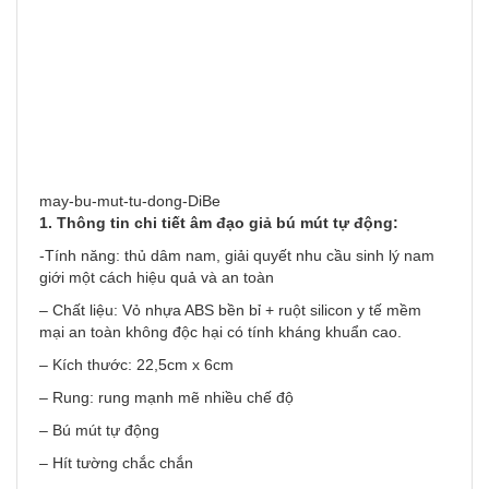
may-bu-mut-tu-dong-DiBe
1. Thông tin chi tiết âm đạo giả bú mút tự động:
-Tính năng: thủ dâm nam, giải quyết nhu cầu sinh lý nam
giới một cách hiệu quả và an toàn
– Chất liệu: Vỏ nhựa ABS bền bỉ + ruột silicon y tế mềm
mại an toàn không độc hại có tính kháng khuẩn cao.
– Kích thước: 22,5cm x 6cm
– Rung: rung mạnh mẽ nhiều chế độ
– Bú mút tự động
– Hít tường chắc chắn