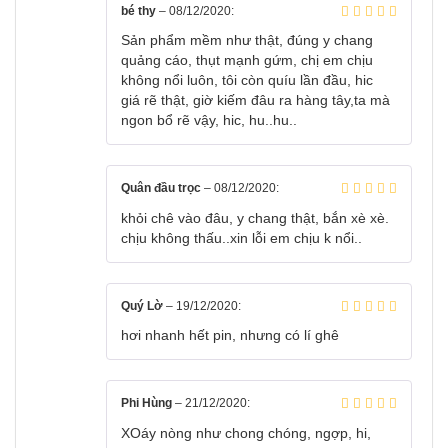
bé thy
–
08/12/2020
:
Sản phẩm mềm như thật, đúng y chang
quảng cáo, thụt mạnh gứm, chị em chịu
không nổi luôn, tôi còn quíu lần đầu, hic
giá rẽ thật, giờ kiếm đâu ra hàng tây,ta mà
ngon bổ rẽ vậy, hic, hu..hu..
Quân đầu trọc
–
08/12/2020
:
khỏi chê vào đâu, y chang thật, bắn xè xè.
chịu không thấu..xin lỗi em chịu k nổi..
Quý Lờ
–
19/12/2020
:
hơi nhanh hết pin, nhưng có lí ghê
Phi Hùng
–
21/12/2020
:
XOáy nòng như chong chóng, ngợp, hi,