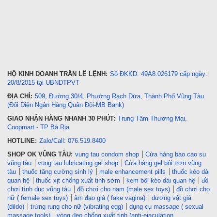
HỘ KINH DOANH TRẦN LÊ LỆNH:
Số ĐKKD: 49A8.026179 cấp ngày:
20/8/2015 tại UBNDTPVT
ĐỊA CHỈ:
509, Đường 30/4, Phường Rạch Dừa, Thành Phố Vũng Tàu
(Đối Diện Ngân Hàng Quân Đội-MB Bank)
GIAO NHẬN HÀNG NHANH 30 PHÚT:
Trung Tâm Thương Mại,
Coopmart - TP Bà Rịa
HOTLINE:
Zalo/Call: 076.519.8400
SHOP OK VŨNG TÀU:
vung tau condom shop
Cửa hàng bao cao su
vũng tàu
vung tau lubricating gel shop
Cửa hàng gel bôi trơn vũng
tàu
thuốc tăng cường sinh lý
male enhancement pills
thuốc kéo dài
quan hệ
thuốc xịt chống xuất tinh sớm
kem bôi kéo dài quan hệ
đồ
chơi tình dục vũng tàu
đồ chơi cho nam (male sex toys)
đồ chơi cho
nữ ( female sex toys)
âm đạo giả ( fake vagina)
dương vật giả
(dildo)
trứng rung cho nữ (vibrating egg)
dụng cụ massage ( sexual
massage tools)
vòng đeo chống xuất tinh (anti-ejaculation