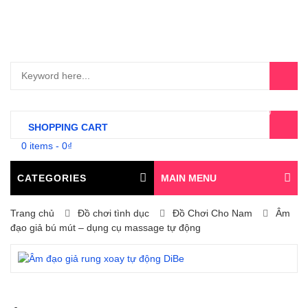
0
SHOPPING CART
0 items
-
0
₫
CATEGORIES
MAIN MENU
Trang chủ
Đồ chơi tình dục
Đồ Chơi Cho Nam
Âm
đạo giả bú mút – dụng cụ massage tự động