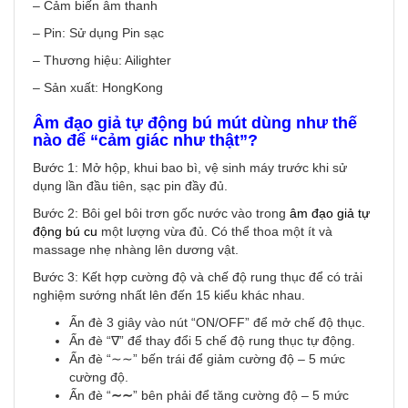
– Cảm biến âm thanh
– Pin: Sử dụng Pin sạc
– Thương hiệu: Ailighter
– Sản xuất: HongKong
Âm đạo giả tự động bú mút
dùng như thế
nào để “cảm giác như thật”?
Bước 1: Mở hộp, khui bao bì, vệ sinh máy trước khi sử
dụng lần đầu tiên, sạc pin đầy đủ.
Bước 2: Bôi gel bôi trơn gốc nước vào trong
âm đạo giả tự
động bú cu
một lượng vừa đủ. Có thể thoa một ít và
massage nhẹ nhàng lên dương vật.
Bước 3: Kết hợp cường độ và chế độ rung thục để có trải
nghiệm sướng nhất lên đến 15 kiểu khác nhau.
Ấn đè 3 giây vào nút “ON/OFF” để mở chế độ thục.
Ấn đè “∇” để thay đổi 5 chế độ rung thục tự động.
Ấn đè “∼∼” bến trái để giảm cường độ – 5 mức
cường độ.
Ấn đè “
∼∼
” bên phải để tăng cường độ – 5 mức