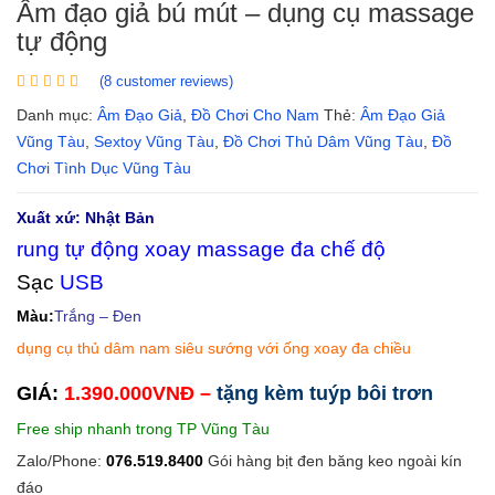
Âm đạo giả bú mút – dụng cụ massage
tự động
(
8
customer reviews)
Danh mục:
Âm Đạo Giả
,
Đồ Chơi Cho Nam
Thẻ:
Âm Đạo Giả
Vũng Tàu
,
Sextoy Vũng Tàu
,
Đồ Chơi Thủ Dâm Vũng Tàu
,
Đồ
Chơi Tình Dục Vũng Tàu
Xuất xứ: Nhật Bản
rung tự động xoay massage đa chế độ
Sạc
USB
Màu:
Trắng – Đen
dụng cụ thủ dâm nam siêu sướng với ống xoay đa chiều
GIÁ:
1.390.000VNĐ –
tặng kèm tuýp bôi trơn
Free ship nhanh trong TP Vũng Tàu
Zalo/Phone:
076.519.8400
Gói hàng bịt đen băng keo ngoài kín
đáo