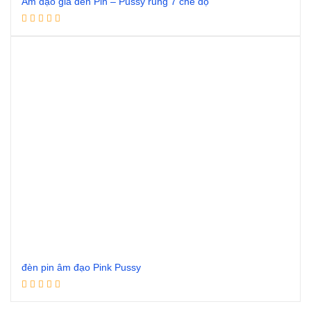
Âm đạo giả đèn Pin – Pussy rung 7 chế độ
Đọc tiếp
đèn pin âm đạo Pink Pussy
Đọc tiếp