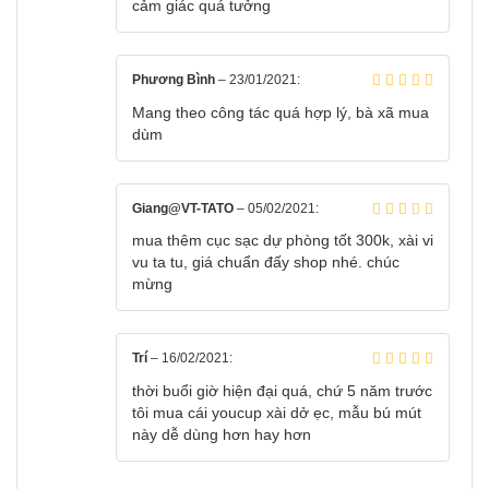
cảm giác quá tưởng
Phương Bình
–
23/01/2021
:
Mang theo công tác quá hợp lý, bà xã mua
dùm
Giang@VT-TATO
–
05/02/2021
:
mua thêm cục sạc dự phòng tốt 300k, xài vi
vu ta tu, giá chuẩn đấy shop nhé. chúc
mừng
Trí
–
16/02/2021
:
thời buổi giờ hiện đại quá, chứ 5 năm trước
tôi mua cái youcup xài dở ẹc, mẫu bú mút
này dễ dùng hơn hay hơn