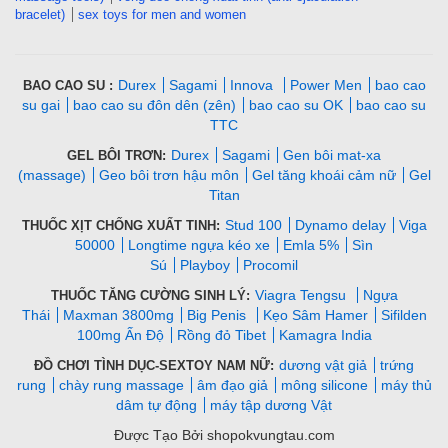
bracelet)
sex toys for men and women
Durex
Sagami
Innova
Power Men
bao cao
BAO CAO SU :
su gai
bao cao su đôn dên (zên)
bao cao su OK
bao cao su
TTC
Durex
Sagami
Gen bôi mat-xa
GEL BÔI TRƠN:
(massage)
Geo bôi trơn hậu môn
Gel tăng khoái cảm nữ
Gel
Titan
Stud 100
Dynamo delay
Viga
THUỐC XỊT CHỐNG XUẤT TINH:
50000
Longtime ngựa kéo xe
Emla 5%
Sìn
Sú
Playboy
Procomil
Viagra Tengsu
Ngựa
THUỐC TĂNG CƯỜNG SINH LÝ:
Thái
Maxman 3800mg
Big Penis
Kẹo Sâm Hamer
Sifilden
100mg Ấn Độ
Rồng đỏ Tibet
Kamagra India
dương vật giả
trứng
ĐỒ CHƠI TÌNH DỤC-SEXTOY NAM NỮ:
rung
chày rung massage
âm đạo giả
mông silicone
máy thủ
dâm tự động
máy tập dương Vật
Được Tạo Bởi shopokvungtau.com