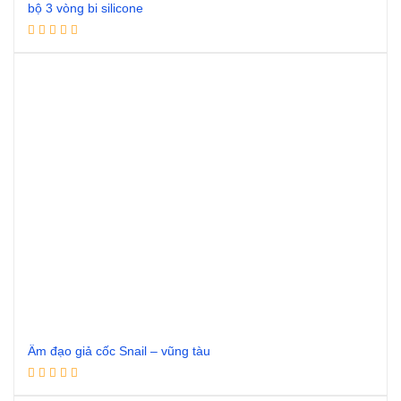
bộ 3 vòng bi silicone
Đọc tiếp
Âm đạo giả cốc Snail – vũng tàu
Đọc tiếp