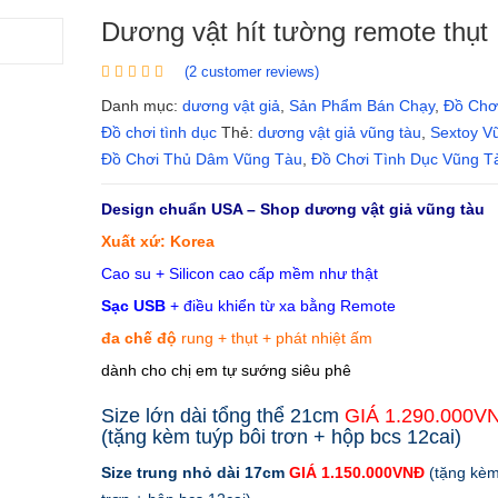
Dương vật hít tường remote thụt
(
2
customer reviews)
Danh mục:
dương vật giả
,
Sản Phẩm Bán Chạy
,
Đồ Chơ
Đồ chơi tình dục
Thẻ:
dương vật giả vũng tàu
,
Sextoy V
Đồ Chơi Thủ Dâm Vũng Tàu
,
Đồ Chơi Tình Dục Vũng T
Design chuẩn USA – Shop dương vật giả vũng tàu
Xuất xứ: Korea
Cao su + Silicon cao cấp mềm như thật
Sạc USB
+ điều khiển từ xa bằng Remote
đa chế độ
rung + thụt + phát nhiệt ấm
dành cho chị em tự sướng siêu phê
Size lớn dài tổng thể 21cm
GIÁ 1.290.000V
(tặng kèm tuýp bôi trơn + hộp bcs 12cai)
Size trung nhỏ dài 17cm
GIÁ 1.150.000VNĐ
(tặng kèm