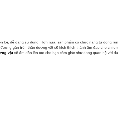
iện lợi, dễ dàng sự dụng. Hơn nữa, sản phẩm có chức năng tự động run
g đường gân trên thân dương vật sẽ kích thích thành âm đạo cho chị e
ơng vật
sẽ ấm dần lên tạo cho bạn cảm giác như đang quan hệ với d