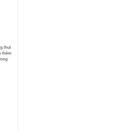
g thụt
m thêm
ương