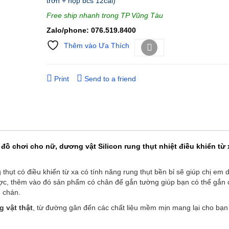
trơn + hộp bcs 12cai)
Free ship nhanh trong TP Vũng Tàu
Zalo/phone: 076.519.8400
Thêm vào Ưa Thích
So sánh
Print
Send to a friend
ồ chơi cho nữ, dương vật Silicon rung thụt nhiệt điều khiển từ x
g thụt có điều khiển từ xa có tính năng rung thụt bền bỉ sẽ giúp chị em 
ược, thêm vào đó sản phẩm có chân đế gắn tường giúp bạn có thể gắn c
m chán.
 vật thật
, từ đường gân đến các chất liệu mềm mịn mang lại cho bạ