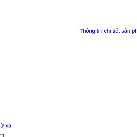
Thông tin chi tiết sản 
từ xa
ng.