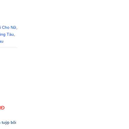
i Cho Nữ
,
ũng Tàu
,
àu
NĐ
 tuýp bôi