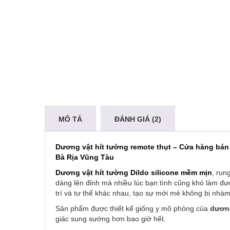
MÔ TẢ
ĐÁNH GIÁ (2)
Dương vật hít tường remote thụt – Cửa hàng bán đ
Bà Rịa Vũng Tàu
Dương vật hít tường Dildo
silicone
mềm mịn
, run
dàng lên đỉnh mà nhiều lúc bạn tình cũng khó làm đ
trí và tư thế khác nhau, tạo sự mới mẻ không bị nhà
Sản phẩm được thiết kế giống y mô phỏng của
dương
giác sung sướng hơn bao giờ hết.