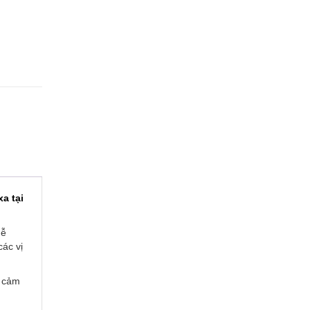
a tại
dễ
ác vị
n cảm