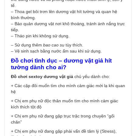
tế.
– Thoa gel bôi trơn lên dương vật hít tường và quan hệ
bình thường.
– Bảo quản dương vật nơi khô thoáng, tránh ánh nắng trực
tiếp.
– Tháo pin khi không sử dụng.
– Sử dụng thêm
bao cao su
tùy thích.
– Vệ sinh sạch bằng nước ấm sau khi sử dụng.
Đồ chơi tình dục –
dương vật giả hít
tường dành cho ai
?
Đồ chơi sextoy
dương vật giả
chủ yếu dành cho:
+ Các cặp đôi muốn tìm cho mình cảm giác mới lạ khi quan
hệ
+ Chị em phụ nữ độc thân muốn tìm cho mình cảm giác
kích thích tột độ
+ Chị em phụ nữ đang gặp trục trặc trong chuyện “gối
chăn”
+ Chị em phụ nữ đang gặp phải vấn đề tâm lý (Stress),