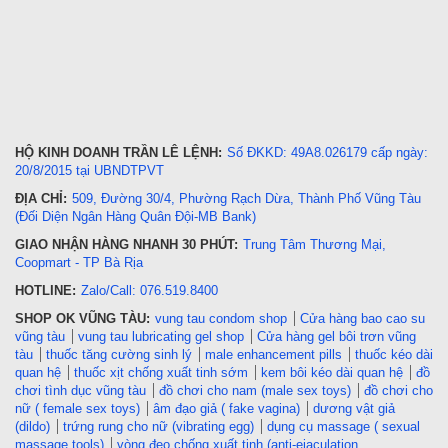
HỘ KINH DOANH TRẦN LÊ LỆNH:
Số ĐKKD: 49A8.026179 cấp ngày:
20/8/2015 tại UBNDTPVT
ĐỊA CHỈ:
509, Đường 30/4, Phường Rạch Dừa, Thành Phố Vũng Tàu
(Đối Diện Ngân Hàng Quân Đội-MB Bank)
GIAO NHẬN HÀNG NHANH 30 PHÚT:
Trung Tâm Thương Mại,
Coopmart - TP Bà Rịa
HOTLINE:
Zalo/Call: 076.519.8400
SHOP OK VŨNG TÀU:
vung tau condom shop
Cửa hàng bao cao su
vũng tàu
vung tau lubricating gel shop
Cửa hàng gel bôi trơn vũng
tàu
thuốc tăng cường sinh lý
male enhancement pills
thuốc kéo dài
quan hệ
thuốc xịt chống xuất tinh sớm
kem bôi kéo dài quan hệ
đồ
chơi tình dục vũng tàu
đồ chơi cho nam (male sex toys)
đồ chơi cho
nữ ( female sex toys)
âm đạo giả ( fake vagina)
dương vật giả
(dildo)
trứng rung cho nữ (vibrating egg)
dụng cụ massage ( sexual
massage tools)
vòng đeo chống xuất tinh (anti-ejaculation