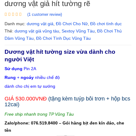
dương vật giả hít tường rẽ
(
1
customer review)
Danh mục:
dương vật giả
,
Đồ Chơi Cho Nữ
,
Đồ chơi tình dục
Thẻ:
dương vật giả vũng tàu
,
Sextoy Vũng Tàu
,
Đồ Chơi Thủ
Dâm Vũng Tàu
,
Đồ Chơi Tình Dục Vũng Tàu
Dương vật hít tường size vừa dành cho
người Việt
Sử dụng
Pin 2A
Rung
+
ngoáy
nhiều chế độ
dành cho chị em tự sướng
GIÁ 530.000VNĐ
(tặng kèm tuýp bôi trơn + hộp bcs
12cai)
Free ship nhanh trong TP Vũng Tàu
Zalo/phone: 076.519.8400 – Gói hàng bịt đen kín đáo, che
tên