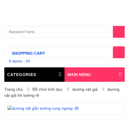
0
SHOPPING CART
0 items
-
0
₫
CATEGORIES
MAIN MENU
Trang chủ
Đồ chơi tình dục
dương vật giả
dương
vật giả hít tường rẽ