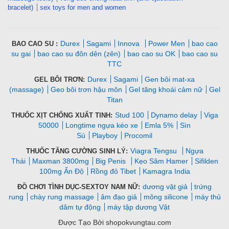
bracelet)
sex toys for men and women
Durex
Sagami
Innova
Power Men
bao cao
BAO CAO SU :
su gai
bao cao su đôn dên (zên)
bao cao su OK
bao cao su
TTC
Durex
Sagami
Gen bôi mat-xa
GEL BÔI TRƠN:
(massage)
Geo bôi trơn hậu môn
Gel tăng khoái cảm nữ
Gel
Titan
Stud 100
Dynamo delay
Viga
THUỐC XỊT CHỐNG XUẤT TINH:
50000
Longtime ngựa kéo xe
Emla 5%
Sìn
Sú
Playboy
Procomil
Viagra Tengsu
Ngựa
THUỐC TĂNG CƯỜNG SINH LÝ:
Thái
Maxman 3800mg
Big Penis
Kẹo Sâm Hamer
Sifilden
100mg Ấn Độ
Rồng đỏ Tibet
Kamagra India
dương vật giả
trứng
ĐỒ CHƠI TÌNH DỤC-SEXTOY NAM NỮ:
rung
chày rung massage
âm đạo giả
mông silicone
máy thủ
dâm tự động
máy tập dương Vật
Được Tạo Bởi shopokvungtau.com