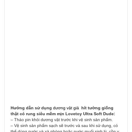
Hướng dẫn sử dụng
dương vật giả
hít tường giống
thật có rung siêu mềm mịn Lovetoy Ultra Soft Dude:
– Tháo pin khỏi dương vật trước khi vệ sinh sản phẩm.
– Vệ sinh sản phẩm sạch sẽ trước và sau khi sử dụng, có
thể dùng nước và xà phòng hoặc nước muối sinh lý, cồn y