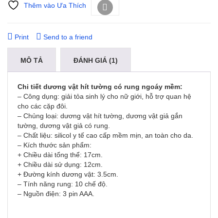
Thêm vào Ưa Thích
So sánh
Print
Send to a friend
MÔ TẢ
ĐÁNH GIÁ (1)
Chi tiết dương vật hít tường có rung ngoáy mềm:
– Công dụng: giải tỏa sinh lý cho nữ giới, hỗ trợ quan hệ
cho các cặp đôi.
– Chủng loại: dương vật hít tường, dương vật giả gắn
tường, dương vật giả có rung.
– Chất liệu: silicol y tế cao cấp mềm mịn, an toàn cho da.
– Kích thước sản phẩm:
+ Chiều dài tổng thể: 17cm.
+ Chiều dài sử dụng: 12cm.
+ Đường kính dương vật: 3.5cm.
– Tính năng rung: 10 chế độ.
– Nguồn điện: 3 pin AAA.