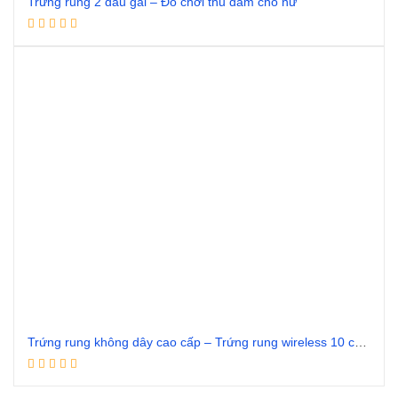
Trứng rung 2 đầu gai – Đồ chơi thủ dâm cho nữ
Đọc tiếp
Trứng rung không dây cao cấp – Trứng rung wireless 10 chế độ silicon
Đọc tiếp