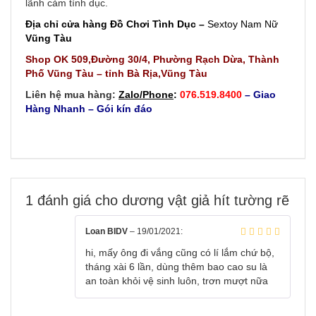
lãnh cảm tình dục.
Địa chỉ cửa hàng Đồ Chơi Tình Dục –
Sextoy Nam Nữ
Vũng Tàu
Shop OK 509,Đường 30/4, Phường Rạch Dừa, Thành
Phố Vũng Tàu – tỉnh Bà Rịa,Vũng Tàu
Liên hệ mua hàng:
Zalo/Phone
:
076.519.8400
– Giao
Hàng Nhanh – Gói kín đáo
1 đánh giá cho
dương vật giả hít tường rẽ
Loan BIDV
–
19/01/2021
:
hi, mấy ông đi vắng cũng có lí lắm chứ bộ,
tháng xài 6 lần, dùng thêm bao cao su là
an toàn khỏi vệ sinh luôn, trơn mượt nữa