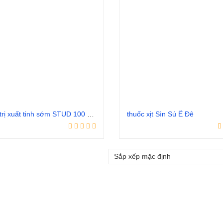
Thuốc trị xuất tinh sớm STUD 100 – Vũng Tàu
thuốc xịt Sìn Sú Ê Đê
Đọc tiếp
Đọc tiếp