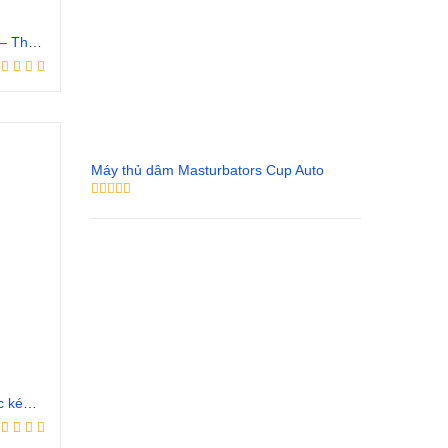
Chai xịt longtime ngựa kéo xe – Thuốc kéo dài thời gian quan hệ
Máy thủ dâm Masturbators Cup Auto
Chai xịt Procomil 45ml – Thuốc kéo dài quan hệ Vũng Tàu