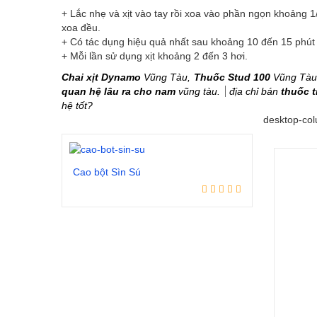
+ Lắc nhẹ và xịt vào tay rồi xoa vào phần ngọn khoảng 1
xoa đều.
+ Có tác dụng hiệu quả nhất sau khoảng 10 đến 15 phút từ
+ Mỗi lần sử dụng xịt khoảng 2 đến 3 hơi.
Chai xịt Dynamo
Vũng Tàu,
Thuốc Stud 100
Vũng Tàu
quan hệ lâu ra cho nam
vũng tàu.
địa chỉ bán
thuốc t
hệ tốt?
desktop-col
Cao bột Sìn Sú
Đọc tiếp