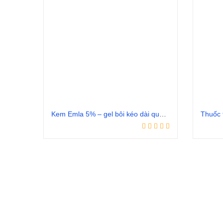
Kem Emla 5% – gel bôi kéo dài quan hệ
Đọc tiếp