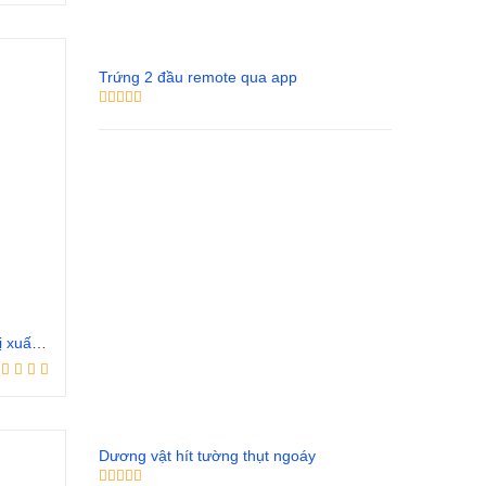
Trứng 2 đầu remote qua app
Chai xịt Viga 50000 – Thuốc trị xuất tinh sớm
Dương vật hít tường thụt ngoáy