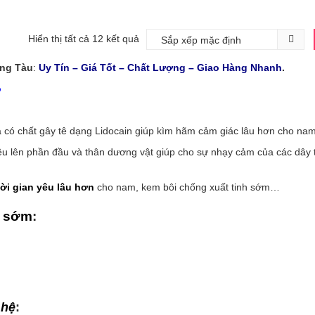
Hiển thị tất cả 12 kết quả
ng Tàu
:
Uy Tín – Giá Tốt – Chất Lượng – Giao Hàng Nhanh
.
o
a có chất gây tê dạng Lidocain giúp kìm hãm cảm giác lâu hơn cho nam
đều lên phần đầu và thân dương vật giúp cho sự nhạy cảm của các dây 
ời gian
yêu lâu hơn
cho nam, kem bôi chống xuất tinh sớm…
nh sớm
:
 hệ
: