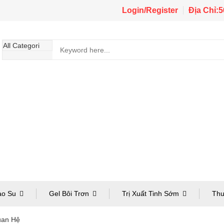
Login/Register
Địa Chỉ:
ao Su
Gel Bôi Trơn
Trị Xuất Tinh Sớm
Thu
uan Hệ