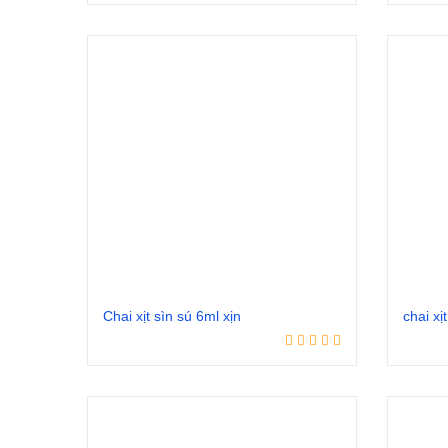
Đọc tiếp
Chai xịt sìn sú 6ml xịn
chai x
Đọc tiếp