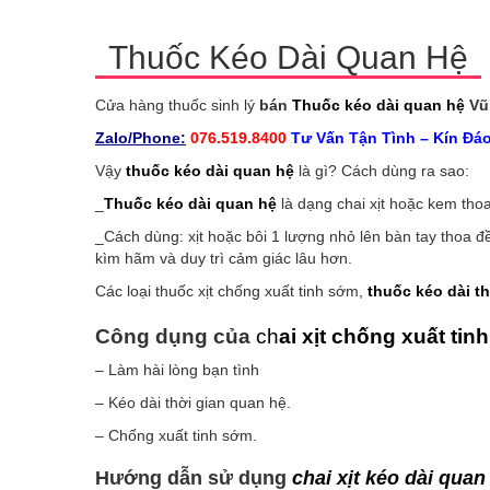
Thuốc Kéo Dài Quan Hệ
Cửa hàng thuốc sinh lý
bán
Thuốc kéo dài quan hệ
Vũ
Zalo/Phone:
076.519.8400
Tư Vấn Tận Tình – Kín Đá
Vậy
thuốc kéo dài quan hệ
là gì? Cách dùng ra sao:
_
T
huốc kéo dài quan hệ
là dạng chai xịt hoặc kem tho
_Cách dùng: xịt hoặc bôi 1 lượng nhỏ lên bàn tay thoa 
kìm hãm và duy trì cảm giác lâu hơn.
Các loại thuốc xịt chống xuất tinh sớm,
thuốc kéo dài th
Công dụng của
ch
ai xịt chống xuất ti
– Làm hài lòng bạn tình
– Kéo dài thời gian quan hệ.
– Chống xuất tinh sớm.
Hướng dẫn sử dụng
chai xịt kéo dài quan