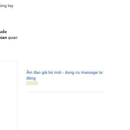
dùng tay
uốc
gian
quan
Âm đạo giả bú mút - dụng cụ massage tự
động