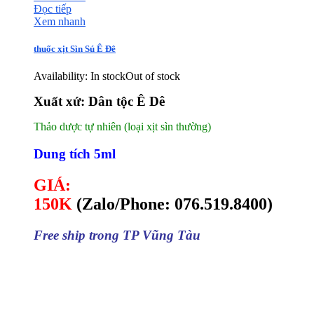
Đọc tiếp
Xem nhanh
thuốc xịt Sìn Sú Ê Đê
Availability:
In stock
Out of stock
Xuất xứ: Dân tộc Ê Dê
Thảo dược tự nhiên (loại xịt sìn thường)
Dung tích 5ml
GIÁ:
150K
(
Zalo/Phone: 076.519.8400)
Free ship trong TP Vũng Tàu