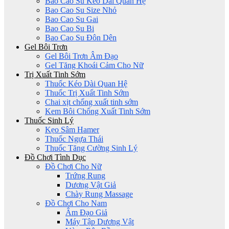
Bao Cao Su Kéo Dài Quan Hệ
Bao Cao Su Size Nhỏ
Bao Cao Su Gai
Bao Cao Su Bi
Bao Cao Su Đôn Dên
Gel Bôi Trơn
Gel Bôi Trơn Âm Đạo
Gel Tăng Khoái Cảm Cho Nữ
Trị Xuất Tinh Sớm
Thuốc Kéo Dài Quan Hệ
Thuốc Trị Xuất Tinh Sớm
Chai xịt chống xuất tinh sớm
Kem Bôi Chống Xuất Tinh Sớm
Thuốc Sinh Lý
Kẹo Sâm Hamer
Thuốc Ngựa Thái
Thuốc Tăng Cường Sinh Lý
Đồ Chơi Tình Dục
Đồ Chơi Cho Nữ
Trứng Rung
Dương Vật Giả
Chày Rung Massage
Đồ Chơi Cho Nam
Âm Đạo Giả
Máy Tập Dương Vật