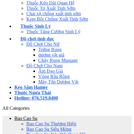
Thuốc Kéo Dài Quan Hệ
Thuốc Trị Xuất Tinh Sớm
Chai xịt chống xuất tinh sớm
Kem Bôi Chống Xuất Tinh Sớm
Thuốc Sinh Lý
Thuốc Tăng Cường Sinh Lý
Đồ chơi tình dục
Đồ Chơi Cho Nữ
Trứng Rung
dương vật giả
Chày Rung Massage
Đồ Chơi Cho Nam
Âm Đạo Giả
Vòng Râu Rồng
Máy Tập Dương Vật
Kẹo Sâm Hamer
Thuốc Ngựa Thái
Hotline: 076.519.8400
All Categories
Bao Cao Su
Bao Cao Su Thương Hiệu
Bao Cao Su Siêu Mỏng