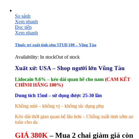
So sánh
Xem nhanh
Đọc tiếp
Xem nhanh
Thuốc trị xuất tinh sớm STUD 100 – Vũng Tàu
Availability:
In stock
Out of stock
Xuất xứ: USA – Shop người lớn Vũng Tàu
Lidocain 9.6% – kéo dài quan hê cho nam
(CAM KẾT
CHÍNH HÃNG 100%)
Dung tích 15ml – sử dụng được 25-30 lần
Không mùi – không vị – không tác dụng phụ
Kéo dài thời gian quan hệ lâu hơn – Chống xuất tinh sớm an
toàn cho da
GIÁ 380K
– Mua 2 chai giảm giá còn