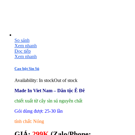
So sánh
Xem nhanh
Đọc tiếp
Xem nhanh
Cao bột Sìn Sú
Availability:
In stock
Out of stock
Made In Viet Nam – Dân tộc Ê Đê
chiết xuất từ cây sìn sú nguyên chất
Gói dùng được 25-30 lần
tính chất: Nóng
GIÁ
:
299K
(
Zalo/Phone: