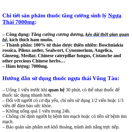
Chi tiết sản phẩm thuốc tăng cường sinh lý
Ngựa
Thái 7000mg
:
– Công dụng:
Tăng cường cương dương
,
kéo dài thời gian quan
hệ
, kích thích ham muốn.
– Thành phần: 100% từ thảo dược thiên nhiên: Boschniakia
rossica, Pilous antler, Sealwort, Cynomorium, Angelica,
Ginseng, Medlar, Chinese caterpillar fungus, Cistanche and
other precious Chinese herbs…
– Hàm lượng: 7000mg.
Hướng dẫn sử dụng thuốc ngựa thái Vũng Tàu:
– Uống 1 viên trước khi
quan hệ
30 phút, có thể nhai thuốc để
thuốc tác dụng nhanh hơn.
– Đối với người có cơ địa yếu, chỉ nên sử dụng 1/2 viên hoặc 1/3
viên để đảm bảo sức khỏe.
– Không uống quá 1 viên trong 24h.
– Chống chỉ định người bị bệnh tim mạch hoặc có tiền sử bệnh tim
mạch.
– Bảo quản sản phẩm nơi khô thoáng, tránh ánh nắng trực tiếp.