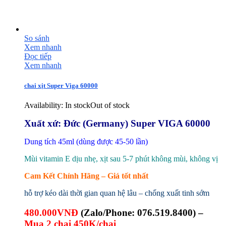
So sánh
Xem nhanh
Đọc tiếp
Xem nhanh
chai xịt Super Viga 60000
Availability:
In stock
Out of stock
Xuất xứ: Đức (Germany) Super VIGA 60000
Dung tích 45ml (dùng được 45-50 lần)
Mùi vitamin E dịu nhẹ, xịt sau 5-7 phút không mùi, không vị
Cam Kết Chính Hãng – Giá tốt nhất
hỗ trợ kéo dài thời gian quan hệ lâu – chống xuất tinh sớm
480.000VNĐ
(
Zalo/Phone: 076.519.8400) –
Mua 2 chai 450K/chai