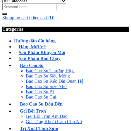
Shopping cart
0 items
-
0
₫
0
Categories
Hướng dẫn đặt hàng
Hàng Mới Về
Sản Phẩm Khuyến Mãi
Sản Phẩm Bán Chạy
Bao Cao Su
Bao Cao Su Thương Hiệu
Bao Cao Su Siêu Mỏng
Bao Cao Su Kéo Dài Quan Hệ
Bao Cao Su Size Nhỏ
Bao Cao Su Bi
Bao Cao Su Gai
Bao Cao Su Đôn Dên
Gel Bôi Trơn
Gel Bôi Trơn Âm Đạo
Gel Tăng Khoái Cảm Cho Nữ
Trị Xuất Tinh Sớm