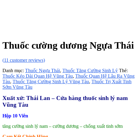
Thuốc cường dương Ngựa Thái
(
11
customer reviews)
Danh mục:
Thuốc Ngựa Thái
,
Thuốc Tăng Cường Sinh Lý
Thẻ:
Thuốc Kéo Dài Quan Hệ Vũng Tàu
,
Thuốc Quan Hệ Lâu Ra Vũng
Tàu
,
Thuốc Tăng Cường Sinh Lý Vũng Tàu
,
Thuốc Trị Xuất Tinh
Sớm Vũng Tàu
Xuất xứ: Thái Lan – Cửa hàng thuốc sinh lý nam
Vũng Tàu
Hộp 10 Viên
tăng cường sinh lý nam – cường dương – chống xuất tinh sớm
Cam Kết Chính Hãng