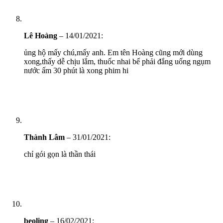
Lê Hoàng
–
14/01/2021
:
ủng hộ mấy chú,mấy anh. Em tên Hoàng cũng mới dùng
xong,thấy dễ chịu lắm, thuốc nhai bể phải đắng uống ngụm
nước ấm 30 phút là xong phim hi
Thành Lâm
–
31/01/2021
:
chỉ gói gọn là thần thái
beoling
–
16/02/2021
: