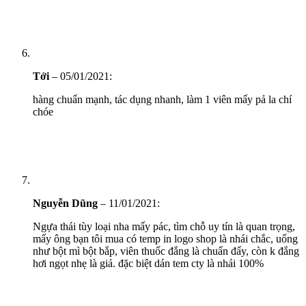
Tới
–
05/01/2021
:
hàng chuẩn mạnh, tác dụng nhanh, làm 1 viên mấy pả la chí
chóe
Nguyễn Dũng
–
11/01/2021
:
Ngựa thái tùy loại nha mấy pác, tìm chỗ uy tín là quan trọng,
mấy ông bạn tôi mua có temp in logo shop là nhái chắc, uống
như bột mì bột bắp, viên thuốc đắng là chuẩn đấy, còn k đắng
hơi ngọt nhẹ là giả. đặc biệt dán tem cty là nhái 100%