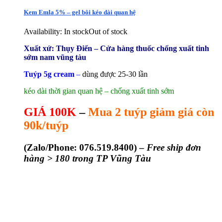
Kem Emla 5% – gel bôi kéo dài quan hệ
Availability:
In stock
Out of stock
Xuất xứ: Thụy Điển – Cửa hàng thuốc chống xuất tinh
sớm nam vũng tàu
Tuýp 5g cream
–
dùng được 25-30 lần
kéo dài thời gian quan hệ – chống xuất tinh sớm
GIÁ 100K
–
Mua 2 tuýp giảm giá còn
90k/tuýp
(
Zalo/Phone: 076.519.8400) –
Free ship đơn
hàng > 180 trong TP Vũng Tàu