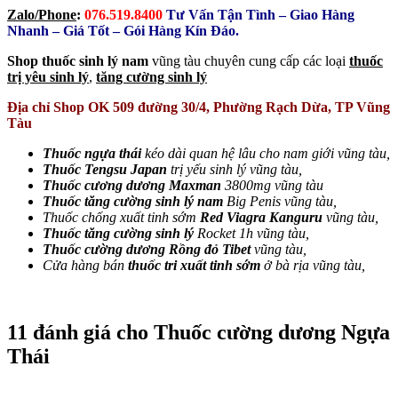
Zalo/Phone
:
076.519.8400
Tư Vấn Tận Tình – Giao Hàng
Nhanh – Giá Tốt – Gói Hàng Kín Đáo.
Shop thuốc sinh lý nam
vũng tàu chuyên cung cấp các loại
thuốc
trị yêu sinh lý
,
tăng cường sinh lý
Địa chỉ Shop OK 509 đường 30/4, Phường Rạch Dừa, TP Vũng
Tàu
Thuốc ngựa thái
kéo dài quan hệ lâu cho nam giới vũng tàu,
Thuốc Tengsu Japan
trị yếu sinh lý vũng tàu,
Thuốc cương dương Maxman
3800mg vũng tàu
Thuốc tăng cường sinh lý nam
Big Penis vũng tàu,
Thuốc chống xuất tinh sớm
Red Viagra Kanguru
vũng tàu,
Thuốc tăng cường sinh lý
Rocket 1h vũng tàu,
Thuốc cường dương Rồng đỏ Tibet
vũng tàu,
Cửa hàng bán
thuốc tri xuất tinh sớm
ở bà rịa vũng tàu,
11 đánh giá cho
Thuốc cường dương Ngựa
Thái