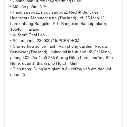
• Chủng loại: Durex Play Warming Lube​
• Mã sản phẩm: N/A​
• Hãng sản xuất, nước sản xuất: Reckitt Benckiser
Healthcare Manufacturing (Thailand) Ltd, 65 Moo 12,
Lardkrabang-Bangplee Rd., Bangplee, Samutprakarn,
10540, Thailand.​
• Xuất xứ: Thái Lan​
• Số lưu hành: 230000715/PCBB-HCM​
• Chủ sở hữu số lưu hành: Văn phòng đại diện Reckitt
Benckiser (Thailand) Limited tại thành phố Hồ Chí Minh,
phòng 402, lầu 4, số 235 đường Đồng Khởi, phường Bến
Nghé, quận 1, thành phố Hồ Chí Minh
• Tính năng: Dùng làm giảm triệu chứng khô âm đạo khi
quan hệ​