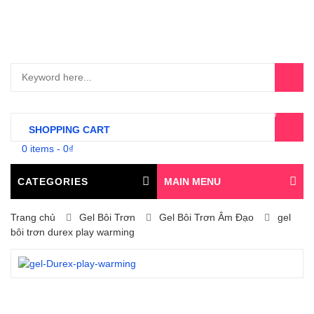
0
SHOPPING CART
0 items
-
0
₫
CATEGORIES
MAIN MENU
Trang chủ
Gel Bôi Trơn
Gel Bôi Trơn Âm Đạo
gel
bôi trơn durex play warming