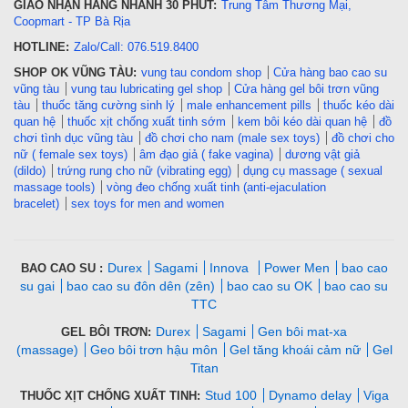
GIAO NHẬN HÀNG NHANH 30 PHÚT:
Trung Tâm Thương Mại,
Coopmart - TP Bà Rịa
HOTLINE:
Zalo/Call: 076.519.8400
SHOP OK VŨNG TÀU:
vung tau condom shop
Cửa hàng bao cao su
vũng tàu
vung tau lubricating gel shop
Cửa hàng gel bôi trơn vũng
tàu
thuốc tăng cường sinh lý
male enhancement pills
thuốc kéo dài
quan hệ
thuốc xịt chống xuất tinh sớm
kem bôi kéo dài quan hệ
đồ
chơi tình dục vũng tàu
đồ chơi cho nam (male sex toys)
đồ chơi cho
nữ ( female sex toys)
âm đạo giả ( fake vagina)
dương vật giả
(dildo)
trứng rung cho nữ (vibrating egg)
dụng cụ massage ( sexual
massage tools)
vòng đeo chống xuất tinh (anti-ejaculation
bracelet)
sex toys for men and women
Durex
Sagami
Innova
Power Men
bao cao
BAO CAO SU :
su gai
bao cao su đôn dên (zên)
bao cao su OK
bao cao su
TTC
Durex
Sagami
Gen bôi mat-xa
GEL BÔI TRƠN:
(massage)
Geo bôi trơn hậu môn
Gel tăng khoái cảm nữ
Gel
Titan
Stud 100
Dynamo delay
Viga
THUỐC XỊT CHỐNG XUẤT TINH: