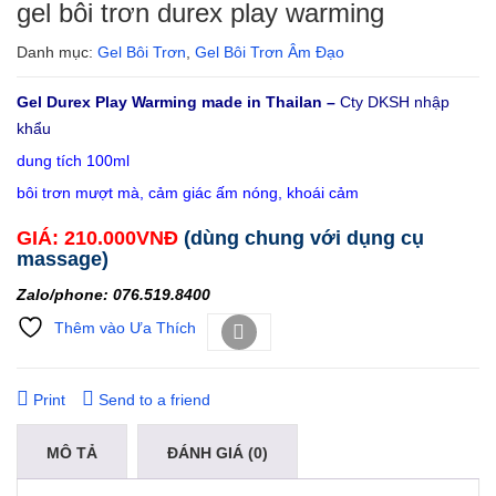
gel bôi trơn durex play warming
Danh mục:
Gel Bôi Trơn
,
Gel Bôi Trơn Âm Đạo
Gel Durex Play Warming made in Thailan –
Cty DKSH nhập
khẩu
dung tích 100ml
bôi trơn mượt mà, cảm giác ấm nóng, khoái cảm
GIÁ: 210.000VNĐ
(dùng chung với dụng cụ
massage)
Zalo/phone: 076.519.8400
Thêm vào Ưa Thích
So sánh
Print
Send to a friend
MÔ TẢ
ĐÁNH GIÁ (0)