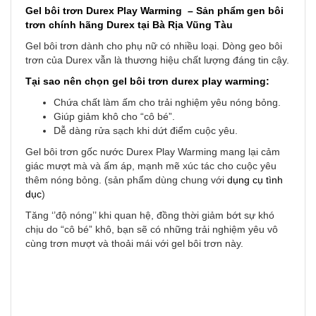
Gel bôi trơn Durex Play Warming – Sản phẩm
gen bôi
trơn
chính hãng Durex tại Bà Rịa Vũng Tàu
Gel bôi trơn dành cho phụ nữ có nhiều loại. Dòng geo bôi
trơn của Durex vẫn là thương hiệu chất lượng đáng tin cậy.
Tại sao nên chọn gel bôi trơn durex play warming:
Chứa chất làm ấm cho trải nghiệm yêu nóng bỏng.
Giúp giảm khô cho “cô bé”.
Dễ dàng rửa sạch khi dứt điểm cuộc yêu.
Gel bôi trơn gốc nước Durex Play Warming mang lại cảm
giác mượt mà và ấm áp, mạnh mẽ xúc tác cho cuộc yêu
thêm nóng bỏng. (sản phẩm dùng chung với
dụng cụ tình
dục
)
Tăng ‘’độ nóng’’ khi quan hệ, đồng thời giảm bớt sự khó
chịu do “cô bé” khô, bạn sẽ có những trải nghiệm yêu vô
cùng trơn mượt và thoải mái với gel bôi trơn này.