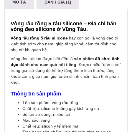
MÔ TẢ
ĐÁNH GIÁ (1)
Vòng râu rồng 5 râu silicone – Địa chỉ bán
vòng đeo silicone ở Vũng Tàu.
Vòng râu rồng 5 râu silicone
hay còn gọi là vòng đeo trị
xuất tinh sớm cho nam, giúp tăng khoái cảm tột đỉnh cho
phụ nữ khi quan hệ.
Vòng đeo silicon được biết đến là
sản phẩm
đồ chơi tình
dục
dành cho nam quá nổi tiếng
. Được nhiều “dân chơi”
trong giới sử dụng để hỗ trợ tăng thêm kích thước, tăng
khoái cảm, giúp nam giới tự tin chinh chiến, bạn tình phấn
khởi.
Thông tin sản phẩm
Tên sản phẩm: vòng râu rồng
Chất liệu: silicone không gây kích ứng da
Số lần sử dụng: nhiều lần
Màu sắc: vàng
Chất liệu: silicon y tế mềm mại