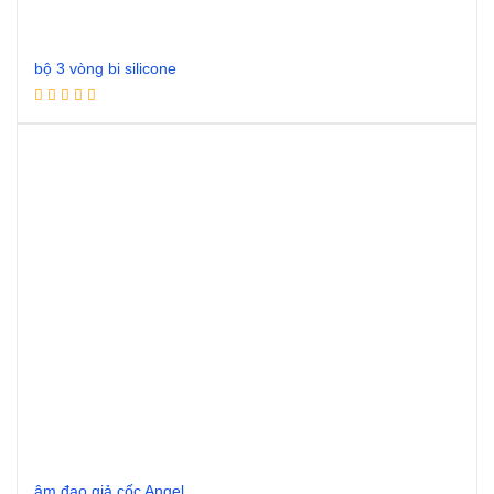
bộ 3 vòng bi silicone
Đọc tiếp
âm đạo giả cốc Angel