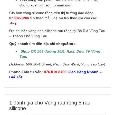
Tính năng sản phẩm: kéo dài thời gian quan hệ,
chống xuất tinh sớm
ở nam giới
Giá bán vòng silicone rồng trên thị trường dao động
từ
80k-120k
tùy theo mẫu loại và tùy theo giá của các
shop.
Địa chỉ bán vòng đeo silicone râu rồng tại Bà Rịa Vũng Tàu
– Thành Phố Vũng Tàu.
Quý khách tìm đến địa chỉ shop/Store:
Shop OK 509 đường 30/4, Rạch Dừa, TP Vũng
Tàu
.
(Address: 509 30/4 Street, Rach Dua Ward, Vung Tau City)
Phone/Zalo tư vấn:
076.519.8400
Giao Hàng Nhanh –
Giá Tốt
1 đánh giá cho
Vòng râu rồng 5 râu
silicone