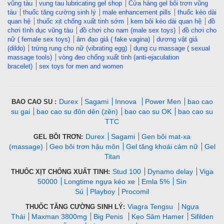
vũng tàu
vung tau lubricating gel shop
Cửa hàng gel bôi trơn vũng
tàu
thuốc tăng cường sinh lý
male enhancement pills
thuốc kéo dài
quan hệ
thuốc xịt chống xuất tinh sớm
kem bôi kéo dài quan hệ
đồ
chơi tình dục vũng tàu
đồ chơi cho nam (male sex toys)
đồ chơi cho
nữ ( female sex toys)
âm đạo giả ( fake vagina)
dương vật giả
(dildo)
trứng rung cho nữ (vibrating egg)
dụng cụ massage ( sexual
massage tools)
vòng đeo chống xuất tinh (anti-ejaculation
bracelet)
sex toys for men and women
Durex
Sagami
Innova
Power Men
bao cao
BAO CAO SU :
su gai
bao cao su đôn dên (zên)
bao cao su OK
bao cao su
TTC
Durex
Sagami
Gen bôi mat-xa
GEL BÔI TRƠN:
(massage)
Geo bôi trơn hậu môn
Gel tăng khoái cảm nữ
Gel
Titan
Stud 100
Dynamo delay
Viga
THUỐC XỊT CHỐNG XUẤT TINH:
50000
Longtime ngựa kéo xe
Emla 5%
Sìn
Sú
Playboy
Procomil
Viagra Tengsu
Ngựa
THUỐC TĂNG CƯỜNG SINH LÝ:
Thái
Maxman 3800mg
Big Penis
Kẹo Sâm Hamer
Sifilden