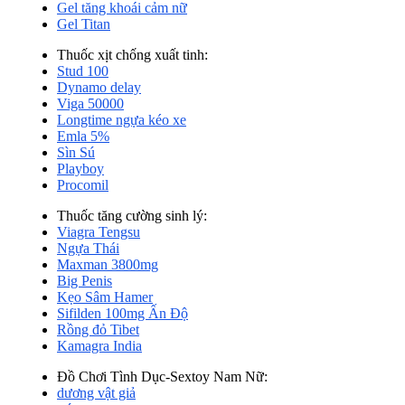
Gel tăng khoái cảm nữ
Gel Titan
Thuốc xịt chống xuất tinh:
Stud 100
Dynamo delay
Viga 50000
Longtime ngựa kéo xe
Emla 5%
Sìn Sú
Playboy
Procomil
Thuốc tăng cường sinh lý:
Viagra Tengsu
Ngựa Thái
Maxman 3800mg
Big Penis
Kẹo Sâm Hamer
Sifilden 100mg Ấn Độ
Rồng đỏ Tibet
Kamagra India
Đồ Chơi Tình Dục-Sextoy Nam Nữ:
dương vật giả