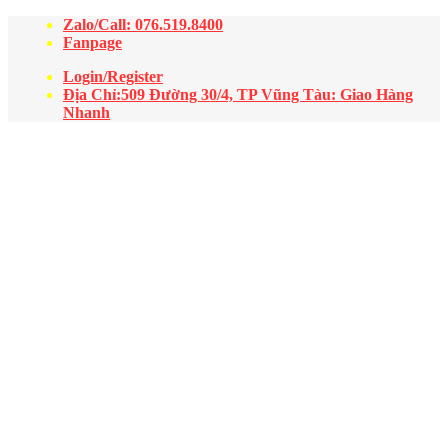
Zalo/Call: 076.519.8400
Fanpage
Login/Register
Địa Chỉ:509 Đường 30/4, TP Vũng Tàu: Giao Hàng
Nhanh