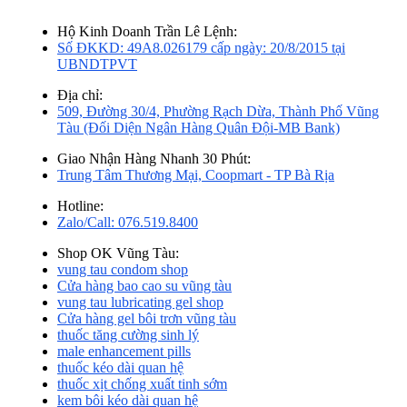
Hộ Kinh Doanh Trần Lê Lệnh:
Số ĐKKD: 49A8.026179 cấp ngày: 20/8/2015 tại
UBNDTPVT
Địa chỉ:
509, Đường 30/4, Phường Rạch Dừa, Thành Phố Vũng
Tàu (Đối Diện Ngân Hàng Quân Đội-MB Bank)
Giao Nhận Hàng Nhanh 30 Phút:
Trung Tâm Thương Mại, Coopmart - TP Bà Rịa
Hotline:
Zalo/Call: 076.519.8400
Shop OK Vũng Tàu:
vung tau condom shop
Cửa hàng bao cao su vũng tàu
vung tau lubricating gel shop
Cửa hàng gel bôi trơn vũng tàu
thuốc tăng cường sinh lý
male enhancement pills
thuốc kéo dài quan hệ
thuốc xịt chống xuất tinh sớm
kem bôi kéo dài quan hệ