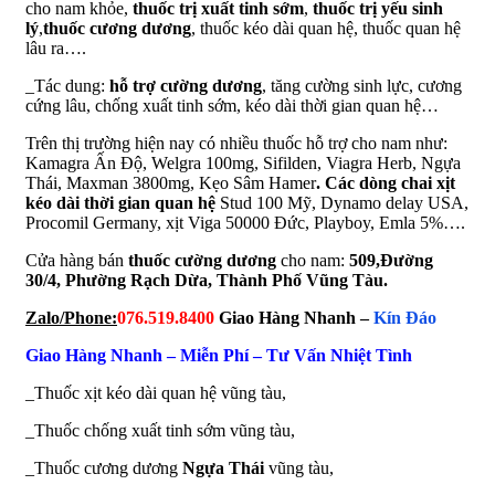
cho nam khỏe,
thuốc trị xuất tinh sớm
,
thuốc trị yếu sinh
lý
,
thuốc cương dương
, thuốc kéo dài quan hệ, thuốc quan hệ
lâu ra….
_Tác dung:
hỗ trợ cường dương
, tăng cường sinh lực, cương
cứng lâu, chống xuất tinh sớm, kéo dài thời gian quan hệ…
Trên thị trường hiện nay có nhiều thuốc hỗ trợ cho nam như:
Kamagra Ấn Độ, Welgra 100mg, Sifilden, Viagra Herb, Ngựa
Thái, Maxman 3800mg,
Kẹo Sâm Hamer
. Các dòng cha
i
xịt
kéo dài thời gian quan hệ
Stud 100 Mỹ, Dynamo delay USA,
Procomil Germany, xịt Viga 50000 Đức, Playboy, Emla 5%….
Cửa hàng bán
thuốc cường dương
cho nam:
509,Đường
30/4, Phường Rạch Dừa, Thành Phố Vũng Tàu.
Zalo/Phone:
076.519.8400
Giao Hàng Nhanh –
Kín Đáo
Giao Hàng Nhanh – Miễn Phí – Tư Vấn Nhiệt Tình
_Thuốc xịt kéo dài quan hệ vũng tàu,
_Thuốc chống xuất tinh sớm vũng tàu,
_Thuốc cương dương
Ngựa Thái
vũng tàu,