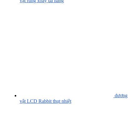
vật rung xoay đa năng
dương
vật LCD Rabbit thụt nhiệt