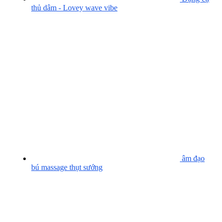
thủ dâm - Lovey wave vibe
âm đạo
bú massage thụt sướng