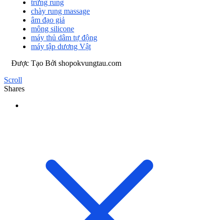
trứng rung
chày rung massage
âm đạo giả
mông silicone
máy thủ dâm tự động
máy tập dương Vật
Được Tạo Bởi shopokvungtau.com
Scroll
Shares