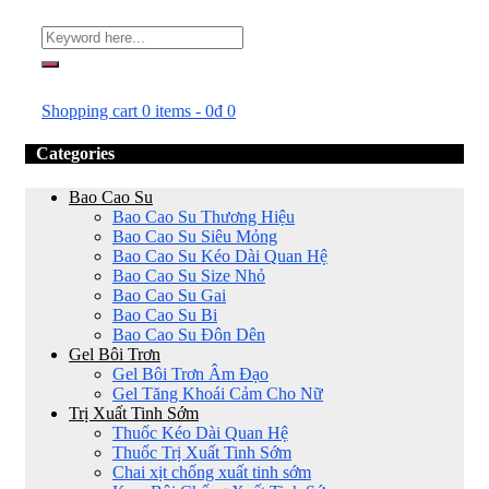
Shopping cart
0 items
-
0
₫
0
Categories
Bao Cao Su
Bao Cao Su Thương Hiệu
Bao Cao Su Siêu Mỏng
Bao Cao Su Kéo Dài Quan Hệ
Bao Cao Su Size Nhỏ
Bao Cao Su Gai
Bao Cao Su Bi
Bao Cao Su Đôn Dên
Gel Bôi Trơn
Gel Bôi Trơn Âm Đạo
Gel Tăng Khoái Cảm Cho Nữ
Trị Xuất Tinh Sớm
Thuốc Kéo Dài Quan Hệ
Thuốc Trị Xuất Tinh Sớm
Chai xịt chống xuất tinh sớm