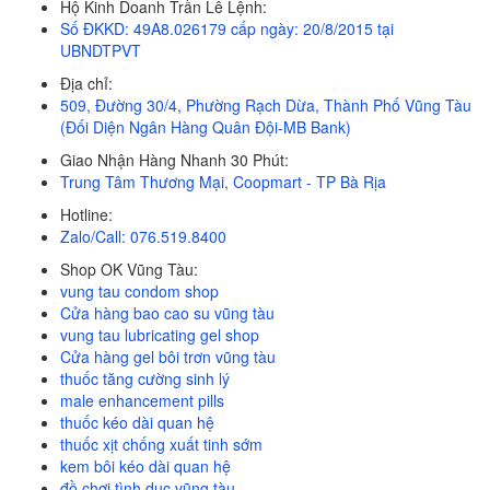
Hộ Kinh Doanh Trần Lê Lệnh:
Số ĐKKD: 49A8.026179 cấp ngày: 20/8/2015 tại
UBNDTPVT
Địa chỉ:
509, Đường 30/4, Phường Rạch Dừa, Thành Phố Vũng Tàu
(Đối Diện Ngân Hàng Quân Đội-MB Bank)
Giao Nhận Hàng Nhanh 30 Phút:
Trung Tâm Thương Mại, Coopmart - TP Bà Rịa
Hotline:
Zalo/Call: 076.519.8400
Shop OK Vũng Tàu:
vung tau condom shop
Cửa hàng bao cao su vũng tàu
vung tau lubricating gel shop
Cửa hàng gel bôi trơn vũng tàu
thuốc tăng cường sinh lý
male enhancement pills
thuốc kéo dài quan hệ
thuốc xịt chống xuất tinh sớm
kem bôi kéo dài quan hệ
đồ chơi tình dục vũng tàu