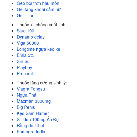
Geo bôi trơn hậu môn
Gel tăng khoái cảm nữ
Gel Titan
Thuốc xịt chống xuất tinh:
Stud 100
Dynamo delay
Viga 50000
Longtime ngựa kéo xe
Emla 5%
Sìn Sú
Playboy
Procomil
Thuốc tăng cường sinh lý:
Viagra Tengsu
Ngựa Thái
Maxman 3800mg
Big Penis
Kẹo Sâm Hamer
Sifilden 100mg Ấn Độ
Rồng đỏ Tibet
Kamagra India