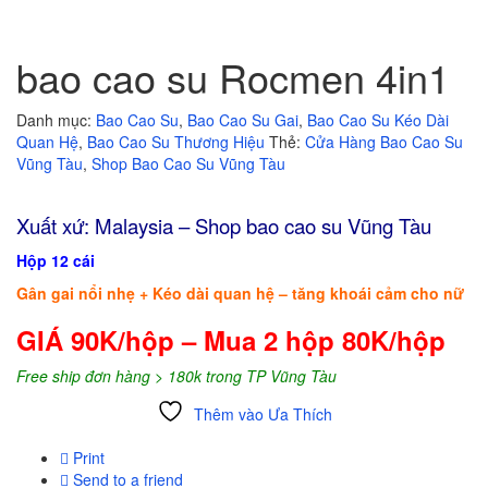
bao cao su Rocmen 4in1
Danh mục:
Bao Cao Su
,
Bao Cao Su Gai
,
Bao Cao Su Kéo Dài
Quan Hệ
,
Bao Cao Su Thương Hiệu
Thẻ:
Cửa Hàng Bao Cao Su
Vũng Tàu
,
Shop Bao Cao Su Vũng Tàu
Xuất xứ: Malaysia – Shop bao cao su Vũng Tàu
Hộp 12 cái
Gân gai nổi nhẹ + Kéo dài quan hệ – tăng khoái cảm cho nữ
GIÁ 90K/hộp – Mua 2 hộp 80K/hộp
Free ship đơn hàng > 180k trong TP Vũng Tàu
Thêm vào Ưa Thích
So sánh
Print
Send to a friend