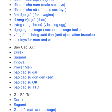
đồ chơi cho nam (male sex toys)
đồ chơi cho nữ ( female sex toys)
âm đạo giả ( fake vagina)
dương vật giả (dildo)
trứng rung cho nữ (vibrating egg)
dụng cụ massage ( sexual massage tools)
vòng đeo chống xuất tinh (anti-ejaculation bracelet)
sex toys for men and women
Bao Cao Su :
Durex
Sagami
Innova
Power Men
bao cao su gai
bao cao su đôn dên (zên)
bao cao su OK
bao cao su TTC
Gel Bôi Trơn:
Durex
Sagami
Gen bôi mat-xa (massage)