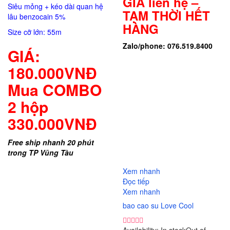
GIÁ liên hệ –
Siêu mỏng + kéo dài quan hệ
TẠM THỜI HẾT
lâu benzocain 5%
HÀNG
Size cỡ lớn: 55m
Zalo/phone: 076.519.8400
GIÁ:
180.000VNĐ
Mua COMBO
2 hộp
330.000VNĐ
Free ship nhanh 20 phút
trong TP Vũng Tàu
So sánh
Xem nhanh
Đọc tiếp
Xem nhanh
bao cao su Love Cool
Availability:
In stock
Out of