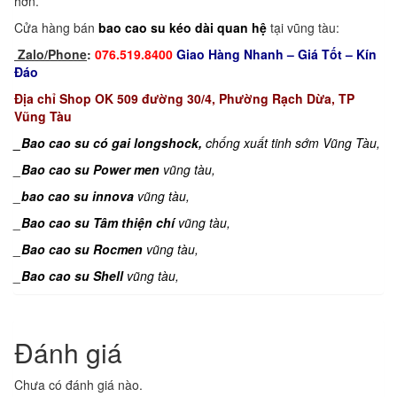
hơn.
Cửa hàng bán
bao cao su kéo dài quan hệ
tại vũng tàu:
Zalo/Phone
:
076.519.8400
Giao Hàng Nhanh – Giá Tốt – Kín
Đáo
Địa chỉ Shop OK 509 đường 30/4, Phường Rạch Dừa, TP
Vũng Tàu
_Bao cao su có gai longshock,
chống xuất tinh sớm Vũng Tàu,
_
Bao cao su Power men
vũng tàu,
_
bao cao su innova
vũng tàu,
_
Bao cao su Tâm thiện chí
vũng tàu,
_
Bao cao su Rocmen
vũng tàu,
_
Bao cao su Shell
vũng tàu,
Đánh giá
Chưa có đánh giá nào.