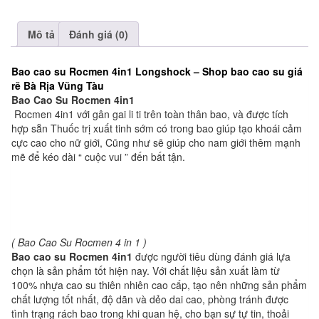
Mô tả
Đánh giá (0)
Bao cao su
Rocmen 4in1 Longshock – Shop bao cao su giá
rẽ Bà Rịa Vũng Tàu
Bao Cao Su Rocmen 4in1
Rocmen 4in1 với gân gai li ti trên toàn thân bao, và được tích
hợp sẵn Thuốc trị xuất tinh sớm có trong bao giúp tạo khoái cảm
cực cao cho nữ giới, Cũng như sẽ giúp cho nam giới thêm mạnh
mẽ để kéo dài “ cuộc vui ” đến bất tận.
( Bao Cao Su Rocmen 4 in 1 )
Bao cao su Rocmen 4in1
được người tiêu dùng đánh giá lựa
chọn là sản phẩm tốt hiện nay. Với chất liệu sản xuất làm từ
100% nhựa cao su thiên nhiên cao cấp, tạo nên những sản phẩm
chất lượng tốt nhất, độ dãn và dẻo dai cao, phòng tránh được
tình trạng rách bao trong khi quan hệ, cho bạn sự tự tin, thoải