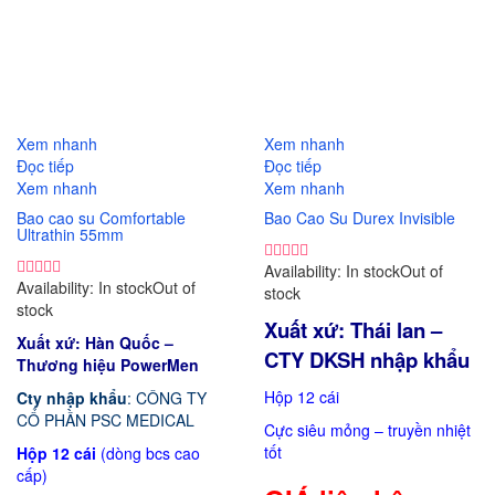
So sánh
So sánh
Xem nhanh
Xem nhanh
Đọc tiếp
Đọc tiếp
Xem nhanh
Xem nhanh
Bao cao su Comfortable
Bao Cao Su Durex Invisible
Ultrathin 55mm
Availability:
In stock
Out of
Availability:
In stock
Out of
stock
stock
Xuất xứ: Thái lan –
Xuất xứ: Hàn Quốc –
CTY DKSH nhập khẩu
Thương hiệu PowerMen
Hộp 12 cái
Cty nhập khẩu
: CÔNG TY
CỔ PHẦN PSC MEDICAL
Cực siêu mỏng – truyền nhiệt
tốt
Hộp 12 cái
(dòng bcs cao
cấp)