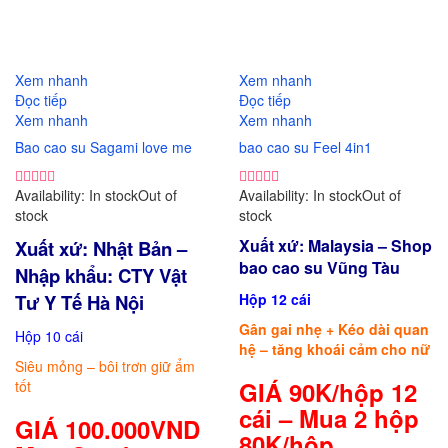
So sánh
So sánh
Xem nhanh
Xem nhanh
Đọc tiếp
Đọc tiếp
Xem nhanh
Xem nhanh
Bao cao su Sagami love me
bao cao su Feel 4in1
Availability:
In stock
Out of
Availability:
In stock
Out of
stock
stock
Xuất xứ: Malaysia – Shop
Xuất xứ: Nhật Bản –
bao cao su Vũng Tàu
Nhập khẩu: CTY Vật
Tư Y Tế Hà Nội
Hộp 12 cái
Gân gai nhẹ + Kéo dài quan
Hộp 10 cái
hệ – tăng khoái cảm cho nữ
Siêu mỏng – bôi trơn giữ ẩm
GIÁ 90K/hộp 12
tốt
cái – Mua 2 hộp
GIÁ 100.000VND
80K/hộp