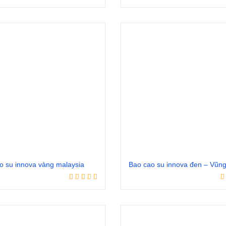
Đọc tiếp
Đọc tiếp
o su innova vàng malaysia
Bao cao su innova đen – Vũn
Đọc tiếp
Đọc tiếp