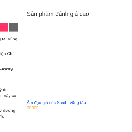
Sản phẩm đánh giá cao
g
tại Vũng
iện Chí-
 Lượng
ý do
m này có
Âm đạo giả cốc Snail - vũng tàu
i ở dương
́m.