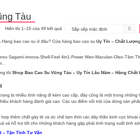
ũng Tàu
Hiển thị 1–15 của 49 kết quả
ửa Hàng bao cao su ở đâu? Cửa hàng bao cao su
Uy Tín – Chất Lượn
urex-Sagami-innova-Shell-Feel 4in1-Power Men-Maculan-Oleo-Tâm Th
bi…
ng tôi
Shop Bao Cao Su Vũng Tàu – Uy Tín Lâu Năm – Hàng Chất
su
rang bị nhiều tính năng đi kèm cao cấp, đây cũng là một trong những l
ều khách hàng đánh giá cao. Các ưu điểm nổi trội của dòng sản phẩ
 hợp thêm chất gây tê và ức chế tạm thời các dây thần kinh cực khoá
uả và hỗ trợ tốt cho những khách hàng gặp phải tình trạng xuất tinh sơ
t – Tận Tình Tư Vấn