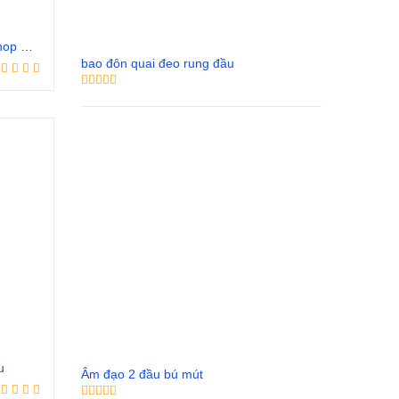
bao cao su Durex Kingtex – Shop Bao Cao Su Vũng Tàu
bao đôn quai đeo rung đầu
u
Âm đạo 2 đầu bú mút