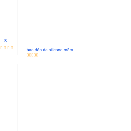
bao cao su condoms vũng tàu – Shop Bao Cao Su Bà Rịa,Vũng Tàu
bao đôn da silicone mềm