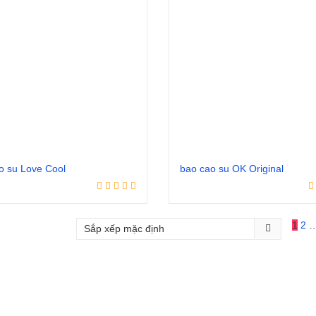
o su Love Cool
bao cao su OK Original
Đọc tiếp
Đọc tiếp
1
2