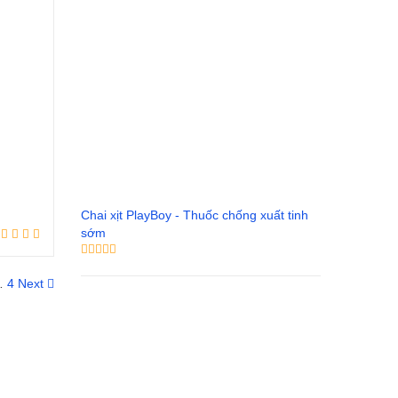
Chai xịt PlayBoy - Thuốc chống xuất tinh
sớm
…
4
Next