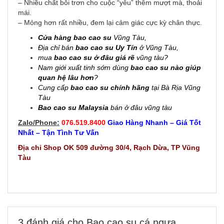
– Nhiều chất bôi trơn cho cuộc “yêu” thêm mượt mà, thoải
mái.
– Mỏng hơn rất nhiều, đem lại cảm giác cực kỳ chân thực.
Cửa hàng bao cao su
Vũng Tàu,
Địa chỉ bán
bao cao su Uy Tín
ở Vũng Tàu,
mua
bao cao su ở đâu giá rẽ
vũng tàu?
Nam giới xuất tinh sớm dùng
bao cao su nào giúp
quan hệ lâu hơn
?
Cung cấp
bao cao su chính hãng
tại Bà Rịa Vũng
Tàu
Bao cao su Malaysia
bán ở đâu vũng tàu
Zalo/Phone:
076.519.8400
Giao Hàng Nhanh – Giá Tốt
Nhất – Tận Tình Tư Vấn
Địa chỉ Shop OK 509 đường 30/4, Rạch Dừa, TP Vũng
Tàu
3 đánh giá cho
Bao cao su cá ngựa