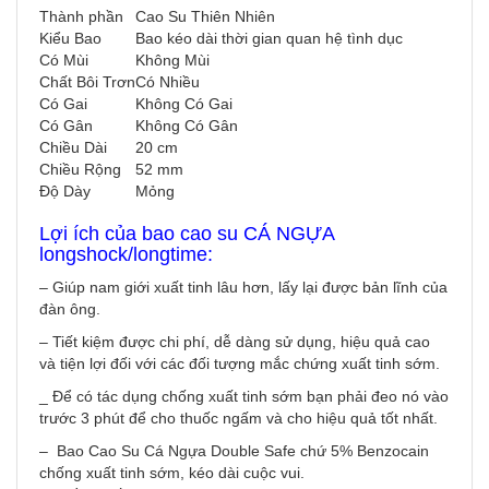
Thành phần
Cao Su Thiên Nhiên
Kiểu Bao
Bao kéo dài thời gian quan hệ tình dục
Có Mùi
Không Mùi
Chất Bôi Trơn
Có Nhiều
Có Gai
Không Có Gai
Có Gân
Không Có Gân
Chiều Dài
20 cm
Chiều Rộng
52 mm
Độ Dày
Mỏng
Lợi ích của bao cao su CÁ NGỰA
longshock/longtime:
– Giúp nam giới xuất tinh lâu hơn, lấy lại được bản lĩnh của
đàn ông.
– Tiết kiệm được chi phí, dễ dàng sử dụng, hiệu quả cao
và tiện lợi đối với các đối tượng mắc chứng xuất tinh sớm.
_ Để có tác dụng chống xuất tinh sớm bạn phải đeo nó vào
trước 3 phút để cho thuốc ngấm và cho hiệu quả tốt nhất.
– Bao Cao Su Cá Ngựa Double Safe chứ 5% Benzocain
chống xuất tinh sớm, kéo dài cuộc vui.