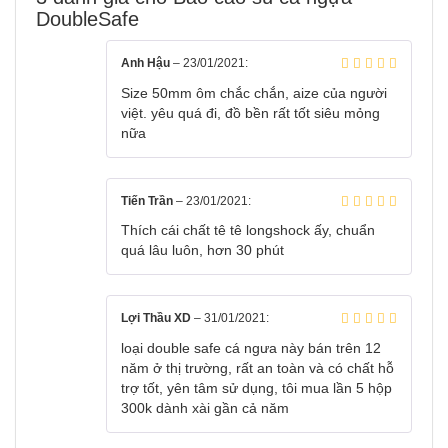
DoubleSafe
Anh Hậu
–
23/01/2021
:
Size 50mm ôm chắc chắn, aize của người
việt. yêu quá đi, đồ bền rất tốt siêu mỏng
nữa
Tiến Trần
–
23/01/2021
:
Thích cái chất tê tê longshock ấy, chuẩn
quá lâu luôn, hơn 30 phút
Lợi Thầu XD
–
31/01/2021
:
loại double safe cá ngưa này bán trên 12
năm ở thị trường, rất an toàn và có chất hỗ
trợ tốt, yên tâm sử dụng, tôi mua lần 5 hộp
300k dành xài gần cả năm