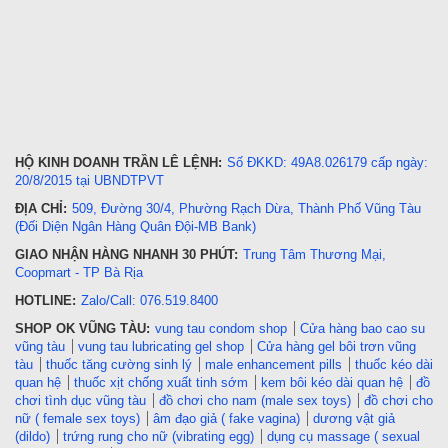
HỘ KINH DOANH TRẦN LÊ LỆNH:
Số ĐKKD: 49A8.026179 cấp ngày:
20/8/2015 tại UBNDTPVT
ĐỊA CHỈ:
509, Đường 30/4, Phường Rạch Dừa, Thành Phố Vũng Tàu
(Đối Diện Ngân Hàng Quân Đội-MB Bank)
GIAO NHẬN HÀNG NHANH 30 PHÚT:
Trung Tâm Thương Mại,
Coopmart - TP Bà Rịa
HOTLINE:
Zalo/Call: 076.519.8400
SHOP OK VŨNG TÀU:
vung tau condom shop
Cửa hàng bao cao su
vũng tàu
vung tau lubricating gel shop
Cửa hàng gel bôi trơn vũng
tàu
thuốc tăng cường sinh lý
male enhancement pills
thuốc kéo dài
quan hệ
thuốc xịt chống xuất tinh sớm
kem bôi kéo dài quan hệ
đồ
chơi tình dục vũng tàu
đồ chơi cho nam (male sex toys)
đồ chơi cho
nữ ( female sex toys)
âm đạo giả ( fake vagina)
dương vật giả
(dildo)
trứng rung cho nữ (vibrating egg)
dụng cụ massage ( sexual