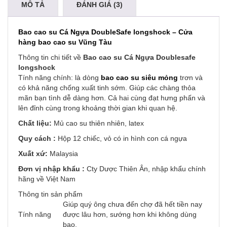
MÔ TẢ
ĐÁNH GIÁ (3)
Bao cao su Cá Ngựa DoubleSafe longshock – Cửa
hàng bao cao su Vũng Tàu
Thông tin chi tiết về
Bao cao su Cá Ngựa Doublesafe
longshock
Tính năng chính: là dòng
bao cao su siêu mỏng
trơn và
có khả năng chống xuất tinh sớm. Giúp các chàng thỏa
mãn bạn tình dễ dàng hơn. Cả hai cùng đạt hưng phấn và
lên đỉnh cùng trong khoảng thời gian khi quan hệ.
Chất liệu:
Mủ cao su thiên nhiên, latex
Quy cách :
Hộp 12 chiếc, vỏ có in hình con cá ngựa
Xuất xứ:
Malaysia
Đơn vị nhập khẩu :
Cty Dược Thiên Ân, nhập khẩu chính
hãng về Việt Nam
Thông tin sản phẩm
Giúp quý ông chưa đến chợ đã hết tiền nay
Tính năng
được lâu hơn, sướng hơn khi không dùng
bao.