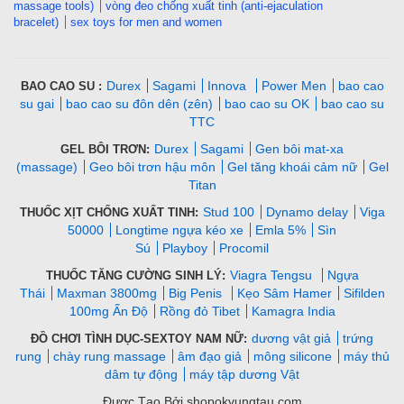
massage tools)
vòng đeo chống xuất tinh (anti-ejaculation
bracelet)
sex toys for men and women
Durex
Sagami
Innova
Power Men
bao cao
BAO CAO SU :
su gai
bao cao su đôn dên (zên)
bao cao su OK
bao cao su
TTC
Durex
Sagami
Gen bôi mat-xa
GEL BÔI TRƠN:
(massage)
Geo bôi trơn hậu môn
Gel tăng khoái cảm nữ
Gel
Titan
Stud 100
Dynamo delay
Viga
THUỐC XỊT CHỐNG XUẤT TINH:
50000
Longtime ngựa kéo xe
Emla 5%
Sìn
Sú
Playboy
Procomil
Viagra Tengsu
Ngựa
THUỐC TĂNG CƯỜNG SINH LÝ:
Thái
Maxman 3800mg
Big Penis
Kẹo Sâm Hamer
Sifilden
100mg Ấn Độ
Rồng đỏ Tibet
Kamagra India
dương vật giả
trứng
ĐỒ CHƠI TÌNH DỤC-SEXTOY NAM NỮ:
rung
chày rung massage
âm đạo giả
mông silicone
máy thủ
dâm tự động
máy tập dương Vật
Được Tạo Bởi shopokvungtau.com