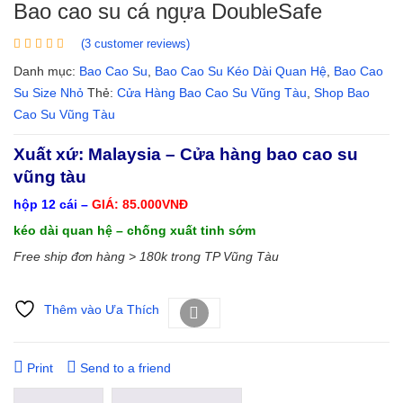
Bao cao su cá ngựa DoubleSafe
(
3
customer reviews)
Danh mục:
Bao Cao Su
,
Bao Cao Su Kéo Dài Quan Hệ
,
Bao Cao
Su Size Nhỏ
Thẻ:
Cửa Hàng Bao Cao Su Vũng Tàu
,
Shop Bao
Cao Su Vũng Tàu
Xuất xứ: Malaysia – Cửa hàng bao cao su
vũng tàu
hộp 12 cái –
GIÁ: 85.000VNĐ
kéo dài quan hệ – chống xuất tinh sớm
Free ship đơn hàng > 180k trong TP Vũng Tàu
Thêm vào Ưa Thích
So sánh
Print
Send to a friend