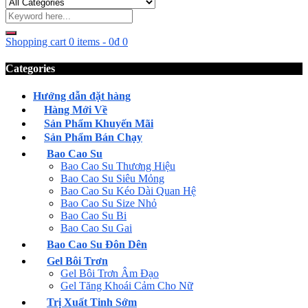
Shopping cart
0 items
-
0
₫
0
Categories
Hướng dẫn đặt hàng
Hàng Mới Về
Sản Phẩm Khuyến Mãi
Sản Phẩm Bán Chạy
Bao Cao Su
Bao Cao Su Thương Hiệu
Bao Cao Su Siêu Mỏng
Bao Cao Su Kéo Dài Quan Hệ
Bao Cao Su Size Nhỏ
Bao Cao Su Bi
Bao Cao Su Gai
Bao Cao Su Đôn Dên
Gel Bôi Trơn
Gel Bôi Trơn Âm Đạo
Gel Tăng Khoái Cảm Cho Nữ
Trị Xuất Tinh Sớm