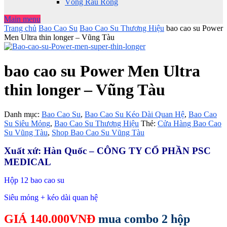
Vòng Râu Rồng
Main menu
Trang chủ
Bao Cao Su
Bao Cao Su Thương Hiệu
bao cao su Power
Men Ultra thin longer – Vũng Tàu
bao cao su Power Men Ultra
thin longer – Vũng Tàu
Danh mục:
Bao Cao Su
,
Bao Cao Su Kéo Dài Quan Hệ
,
Bao Cao
Su Siêu Mỏng
,
Bao Cao Su Thương Hiệu
Thẻ:
Cửa Hàng Bao Cao
Su Vũng Tàu
,
Shop Bao Cao Su Vũng Tàu
Xuất xứ: Hàn Quốc – CÔNG TY CỔ PHẦN PSC
MEDICAL
Hộp 12 bao cao su
Siêu mỏng + kéo dài quan hệ
GIÁ 140.000VNĐ
mua combo 2 hộp