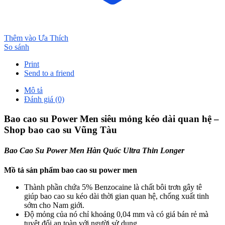
Thêm vào Ưa Thích
So sánh
Print
Send to a friend
Mô tả
Đánh giá (0)
Bao cao su Power Men siêu mỏng kéo dài quan hệ –
Shop bao cao su Vũng Tàu
Bao Cao Su Power Men Hàn Quốc Ultra Thin Longer
Mồ tả sản phẩm
bao cao su power men
Thành phần chứa 5% Benzocaine là chất bôi trơn gây tê
giúp bao cao su kéo dài thời gian quan hệ, chống xuất tinh
sớm cho Nam giới.
Độ mỏng của nó chỉ khoảng 0,04 mm và có giá bán rẻ mà
tuyệt đối an toàn với người sử dụng.