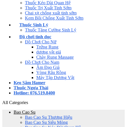
Thuốc Kéo Dài Quan Hệ
Thuốc Trị Xuất Tinh Sớm
Chai xịt chống xuất tinh sớm
Kem Bôi Chống Xuất Tinh Sớm
Thuốc Sinh Lý
Thuốc Tăng Cường Sinh Lý
Đồ chơi tình dục
Đồ Chơi Cho Nữ
Trứng Rung
dương vật giả
Chày Rung Massage
Đồ Chơi Cho Nam
Âm Đạo Giả
Vòng Râu Rồng
Máy Tập Dương Vật
Kẹo Sâm Hamer
Thuốc Ngựa Thái
Hotline: 076.519.8400
All Categories
Bao Cao Su
Bao Cao Su Thương Hiệu
Bao Cao Su Siêu Mỏng