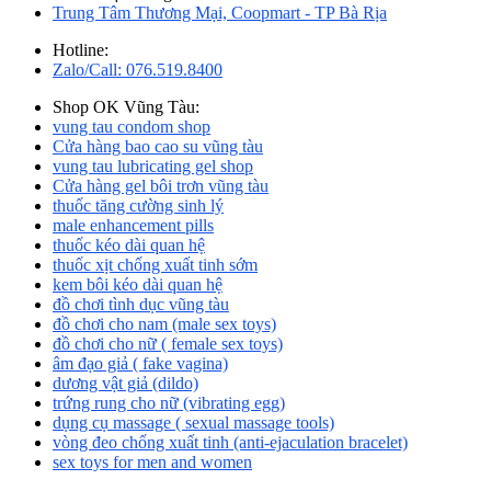
Trung Tâm Thương Mại, Coopmart - TP Bà Rịa
Hotline:
Zalo/Call: 076.519.8400
Shop OK Vũng Tàu:
vung tau condom shop
Cửa hàng bao cao su vũng tàu
vung tau lubricating gel shop
Cửa hàng gel bôi trơn vũng tàu
thuốc tăng cường sinh lý
male enhancement pills
thuốc kéo dài quan hệ
thuốc xịt chống xuất tinh sớm
kem bôi kéo dài quan hệ
đồ chơi tình dục vũng tàu
đồ chơi cho nam (male sex toys)
đồ chơi cho nữ ( female sex toys)
âm đạo giả ( fake vagina)
dương vật giả (dildo)
trứng rung cho nữ (vibrating egg)
dụng cụ massage ( sexual massage tools)
vòng đeo chống xuất tinh (anti-ejaculation bracelet)
sex toys for men and women