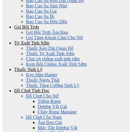
Bao Cao Su Kéo Dài Quan Hệ
Bao Cao Su Size Nhỏ
Bao Cao Su Gai
Bao Cao Su Bi
Bao Cao Su Đôn Dên
Gel Bôi Trơn
Gel Bôi Trơn Âm Đạo
Gel Tăng Khoái Cảm Cho Nữ
Trị Xuất Tinh Sớm
Thuốc Kéo Dài Quan Hệ
Thuốc Trị Xuất Tinh Sớm
Chai xịt chống xuất tinh sớm
Kem Bôi Chống Xuất Tinh Sớm
Thuốc Sinh Lý
Kẹo Sâm Hamer
Thuốc Ngựa Thái
Thuốc Tăng Cường Sinh Lý
Đồ Chơi Tình Dục
Đồ Chơi Cho Nữ
Trứng Rung
Dương Vật Giả
Chày Rung Massage
Đồ Chơi Cho Nam
Âm Đạo Giả
Máy Tập Dương Vật