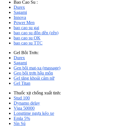
Bao Cao Su :
Durex
Sagami
Innova
Power Men
bao cao su gai
bao cao su đôn dên (zên)
bao cao su OK
bao cao su TTC
Gel Bôi Trơn:
Durex
Sagami
Gen bôi mat-xa (massage)
Geo bôi trơn hậu môn
Gel tăng khoái cảm nữ
Gel Titan
Thuốc xịt chống xuất tinh:
Stud 100
Dynamo delay
Viga 50000
Longtime ngựa kéo xe
Emla 5%
Sìn Sú